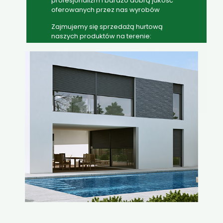
profesjonalizm i bardzo dobrą jakość
oferowanych przez nas wyrobów
Zajmujemy się sprzedażą hurtową
naszych produktów na terenie:
- Polski
- Niemiec
- Austrii
- Belgi
- Holandii
- Włoch